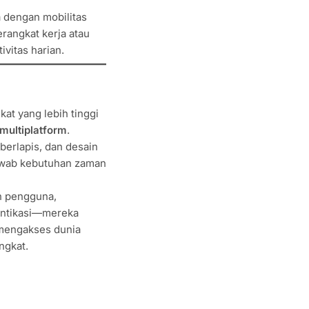
a dengan mobilitas
erangkat kerja atau
vitas harian.
at yang lebih tinggi
 multiplatform
.
erlapis, dan desain
wab kebutuhan zaman
n pengguna,
entikasi—mereka
 mengakses dunia
ngkat.