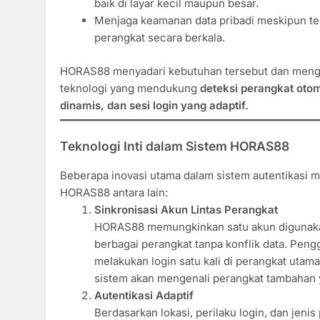
baik di layar kecil maupun besar.
Menjaga keamanan data pribadi meskipun te
perangkat secara berkala.
HORAS88 menyadari kebutuhan tersebut dan mengh
teknologi yang mendukung
deteksi perangkat otom
dinamis, dan sesi login yang adaptif.
Teknologi Inti dalam Sistem HORAS88
Beberapa inovasi utama dalam sistem autentikasi m
HORAS88 antara lain:
Sinkronisasi Akun Lintas Perangkat
HORAS88 memungkinkan satu akun digunakan
berbagai perangkat tanpa konflik data. Pen
melakukan login satu kali di perangkat utama
sistem akan mengenali perangkat tambahan y
Autentikasi Adaptif
Berdasarkan lokasi, perilaku login, dan jen