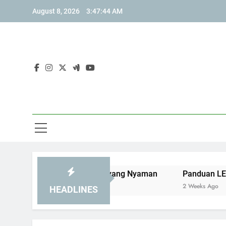
Skip
August 8, 2026
3:47:45 AM
to
content
Das
Dengarkan
Pengalaman Akses yang Nyaman
Panduan LEBAH4D Login
2 Weeks Ago
HEADLINES