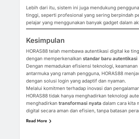
Lebih dari itu, sistem ini juga mendukung penggun
tinggi, seperti profesional yang sering berpindah p
pelajar yang menggunakan banyak gadget dalam akti
Kesimpulan
HORAS88 telah membawa autentikasi digital ke tingk
dengan memperkenalkan
standar baru autentikasi
Dengan memadukan efisiensi teknologi, keamanan b
antarmuka yang ramah pengguna, HORAS88 menja
dengan solusi login yang adaptif dan nyaman.
Melalui komitmen terhadap inovasi dan pengalama
HORAS88 tidak hanya menghadirkan teknologi aut
menghadirkan
transformasi nyata
dalam cara kita
digital secara aman dan efisien, tanpa batasan pera
Read More