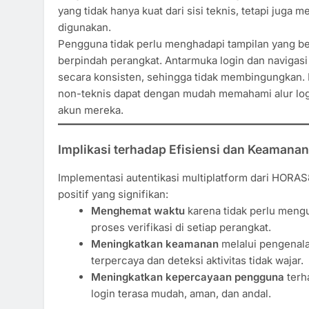
yang tidak hanya kuat dari sisi teknis, tetapi juga
digunakan.
Pengguna tidak perlu menghadapi tampilan yang b
berpindah perangkat. Antarmuka login dan navigasi
secara konsisten, sehingga tidak membingungkan
non-teknis dapat dengan mudah memahami alur log
akun mereka.
Implikasi terhadap Efisiensi dan Keamanan 
Implementasi autentikasi multiplatform dari HORA
positif yang signifikan:
Menghemat waktu
karena tidak perlu mengu
proses verifikasi di setiap perangkat.
Meningkatkan keamanan
melalui pengenal
terpercaya dan deteksi aktivitas tidak wajar.
Meningkatkan kepercayaan pengguna
terh
login terasa mudah, aman, dan andal.