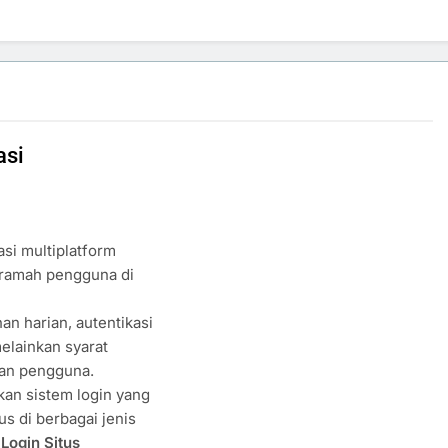
asi
si multiplatform
 ramah pengguna di
an harian, autentikasi
elainkan syarat
an pengguna.
an sistem login yang
us di berbagai jenis
 Login Situs