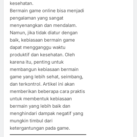
kesehatan.
Bermain game online bisa menjadi
pengalaman yang sangat
menyenangkan dan mendalam.
Namun, jika tidak diatur dengan
baik, kebiasaan bermain game
dapat mengganggu waktu
produktif dan kesehatan. Oleh
karena itu, penting untuk
membangun kebiasaan bermain
game yang lebih sehat, seimbang,
dan terkontrol. Artikel ini akan
memberikan beberapa cara praktis
untuk membentuk kebiasaan
bermain yang lebih baik dan
menghindari dampak negatif yang
mungkin timbul dari
ketergantungan pada game.