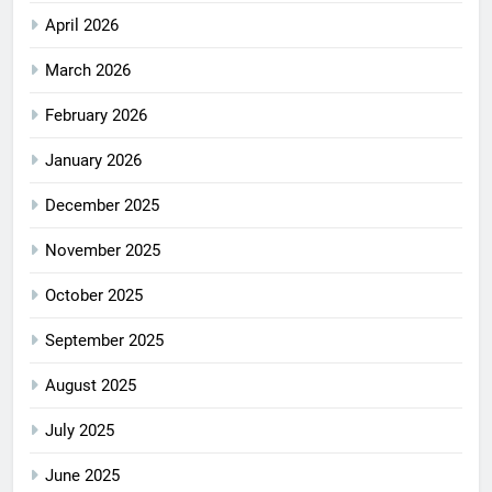
April 2026
March 2026
February 2026
January 2026
December 2025
November 2025
October 2025
September 2025
August 2025
July 2025
June 2025