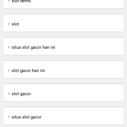
slot demo
slot
situs slot gacor hari ini
slot gacor hari ini
slot gacor
situs slot gacor