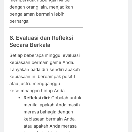
dengan orang lain, menjadikan
pengalaman bermain lebih
berharga.
6. Evaluasi dan Refleksi
Secara Berkala
Setiap beberapa minggu, evaluasi
kebiasaan bermain game Anda.
Tanyakan pada diri sendiri apakah
kebiasaan ini berdampak positif
atau justru mengganggu
keseimbangan hidup Anda.
Refleksi diri
: Cobalah untuk
menilai apakah Anda masih
merasa bahagia dengan
kebiasaan bermain Anda,
atau apakah Anda merasa