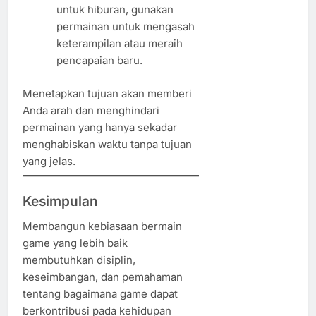
untuk hiburan, gunakan
permainan untuk mengasah
keterampilan atau meraih
pencapaian baru.
Menetapkan tujuan akan memberi
Anda arah dan menghindari
permainan yang hanya sekadar
menghabiskan waktu tanpa tujuan
yang jelas.
Kesimpulan
Membangun kebiasaan bermain
game yang lebih baik
membutuhkan disiplin,
keseimbangan, dan pemahaman
tentang bagaimana game dapat
berkontribusi pada kehidupan