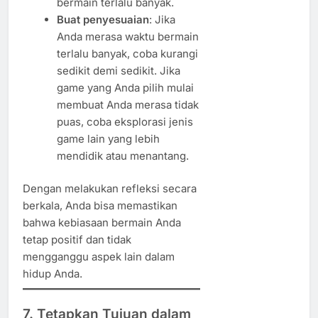
bermain terlalu banyak.
Buat penyesuaian
: Jika
Anda merasa waktu bermain
terlalu banyak, coba kurangi
sedikit demi sedikit. Jika
game yang Anda pilih mulai
membuat Anda merasa tidak
puas, coba eksplorasi jenis
game lain yang lebih
mendidik atau menantang.
Dengan melakukan refleksi secara
berkala, Anda bisa memastikan
bahwa kebiasaan bermain Anda
tetap positif dan tidak
mengganggu aspek lain dalam
hidup Anda.
7. Tetapkan Tujuan dalam