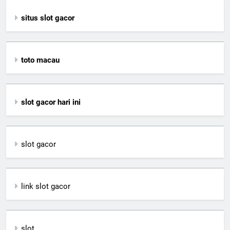
situs slot gacor
toto macau
slot gacor hari ini
slot gacor
link slot gacor
slot