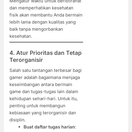
Mengatur waktu untuk beristirahat
dan memperhatikan kesehatan
fisik akan membantu Anda bermain
lebih lama dengan kualitas yang
baik tanpa mengorbankan
kesehatan.
4. Atur Prioritas dan Tetap
Terorganisir
Salah satu tantangan terbesar bagi
gamer adalah bagaimana menjaga
keseimbangan antara bermain
game dan tugas-tugas lain dalam
kehidupan sehari-hari. Untuk itu,
penting untuk membangun
kebiasaan yang terorganisir dan
disiplin.
Buat daftar tugas harian
: