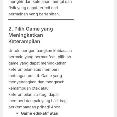
menghindari kelelahan mental dan
fisik yang dapat terjadi dari
permainan yang berlebihan.
2. Pilih Game yang
Meningkatkan
Keterampilan
Untuk mengembangkan kebiasaan
bermain yang bermanfaat, pilihlah
game yang dapat meningkatkan
keterampilan atau memberi
tantangan positif. Game yang
menyenangkan dan mengasah
kemampuan otak atau
keterampilan strategi dapat
memberi dampak yang baik bagi
perkembangan pribadi Anda.
Game edukatif atau