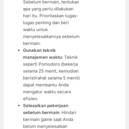
Sebelum bermain, tentukan
apa yang perlu dilakukan
hari itu. Prioritaskan tugas-
tugas penting dan beri
waktu untuk
menyelesaikannya sebelum
bermain.
Gunakan teknik
manajemen waktu
: Teknik
seperti Pomodoro (bekerja
selama 25 menit, kemudian
beristirahat selama 5 menit)
dapat membantu Anda
mengatur waktu secara
efisien.
Selesaikan pekerjaan
sebelum bermain
: Hindari
bermain game saat Anda
belum menyelesaikan