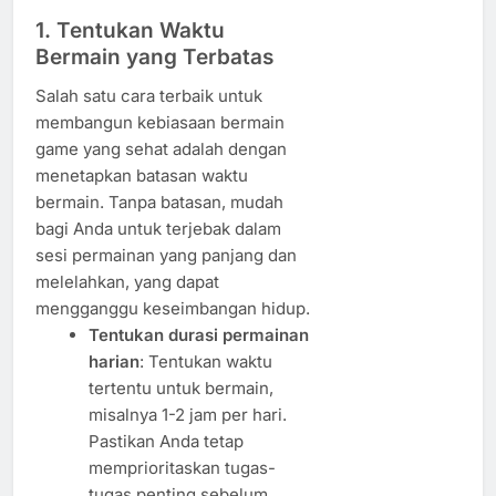
1. Tentukan Waktu
Bermain yang Terbatas
Salah satu cara terbaik untuk
membangun kebiasaan bermain
game yang sehat adalah dengan
menetapkan batasan waktu
bermain. Tanpa batasan, mudah
bagi Anda untuk terjebak dalam
sesi permainan yang panjang dan
melelahkan, yang dapat
mengganggu keseimbangan hidup.
Tentukan durasi permainan
harian
: Tentukan waktu
tertentu untuk bermain,
misalnya 1-2 jam per hari.
Pastikan Anda tetap
memprioritaskan tugas-
tugas penting sebelum