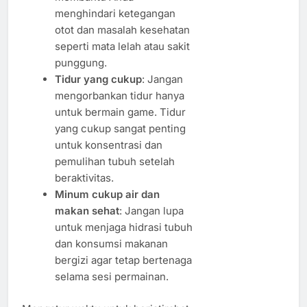
menghindari ketegangan
otot dan masalah kesehatan
seperti mata lelah atau sakit
punggung.
Tidur yang cukup
: Jangan
mengorbankan tidur hanya
untuk bermain game. Tidur
yang cukup sangat penting
untuk konsentrasi dan
pemulihan tubuh setelah
beraktivitas.
Minum cukup air dan
makan sehat
: Jangan lupa
untuk menjaga hidrasi tubuh
dan konsumsi makanan
bergizi agar tetap bertenaga
selama sesi permainan.