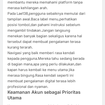
membantu mereka memahami platform tanpa
merasa kehilangan arah.
Pada Lae138,pengguna sebaiknya memulai dari
tampilan awal.Baca label menu,perhatikan
posisi tombol,dan pahami instruksi sebelum
mengambil tindakan.Jangan langsung
menekan banyak bagian sekaligus karena hal
tersebut dapat membuat pengalaman terasa
kurang terarah.
Navigasi yang baik memberi rasa kendali
kepada pengguna.Mereka tahu sedang berada
di bagian mana,apa yang perlu dilakukan,dan
kapan harus kembali ke menu utama jika
merasa bingung.Rasa kendali seperti ini
membuat pengalaman digital terasa lebih
profesional dan nyaman.
Keamanan Akun sebagai Prioritas
Utama