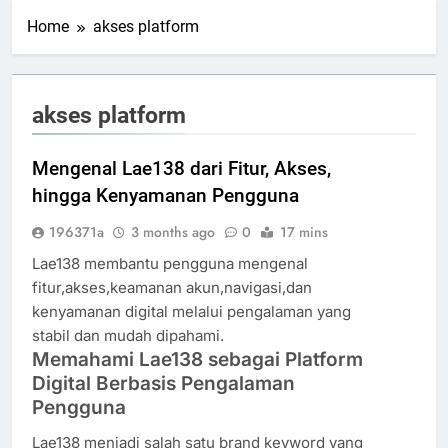
Home
akses platform
akses platform
Mengenal Lae138 dari Fitur, Akses,
hingga Kenyamanan Pengguna
196371a
3 months ago
0
17 mins
Lae138 membantu pengguna mengenal
fitur,akses,keamanan akun,navigasi,dan
kenyamanan digital melalui pengalaman yang
stabil dan mudah dipahami.
Memahami Lae138 sebagai Platform
Digital Berbasis Pengalaman
Pengguna
Lae138 menjadi salah satu brand keyword yang