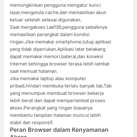
memungkinkan pengguna mengatur kunci
layar,mengelola cache,dan memastikan akun
keluar setelah selesai digunakan.
Saat mengakses Lae138,pengguna sebaiknya
memastikan perangkat dalam kondisi
ringan.Jika memakai smartphone,tutup aplikasi
yang tidak diperlukan.Aplikasi latar belakang
dapat memakai memori,baterai,dan koneksi
internet sehingga browser terasa lebih lambat
saat memuat halaman.
Jika memakai laptop atau komputer
pribadi,hindari membuka terlalu banyak tab.Tab
yang menumpuk membuat browser bekerja
lebih berat dan dapat memperlambat proses
akses.Perangkat yang ringan biasanya
membantu tampilan halaman muncul lebih
stabil dan responsif.
Peran Browser dalam Kenyamanan