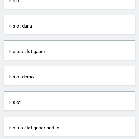
slot
slot dana
situs slot gacor
slot demo
slot
situs slot gacor hari ini