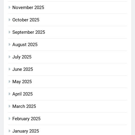
November 2025
October 2025
September 2025
August 2025
July 2025
June 2025
May 2025
April 2025
March 2025
February 2025
January 2025