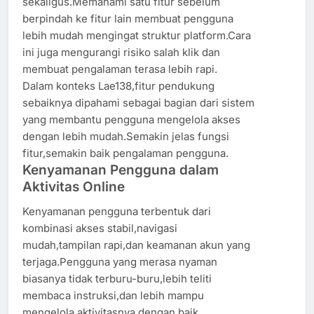
sekaligus.Memahami satu fitur sebelum
berpindah ke fitur lain membuat pengguna
lebih mudah mengingat struktur platform.Cara
ini juga mengurangi risiko salah klik dan
membuat pengalaman terasa lebih rapi.
Dalam konteks Lae138,fitur pendukung
sebaiknya dipahami sebagai bagian dari sistem
yang membantu pengguna mengelola akses
dengan lebih mudah.Semakin jelas fungsi
fitur,semakin baik pengalaman pengguna.
Kenyamanan Pengguna dalam
Aktivitas Online
Kenyamanan pengguna terbentuk dari
kombinasi akses stabil,navigasi
mudah,tampilan rapi,dan keamanan akun yang
terjaga.Pengguna yang merasa nyaman
biasanya tidak terburu-buru,lebih teliti
membaca instruksi,dan lebih mampu
mengelola aktivitasnya dengan baik.