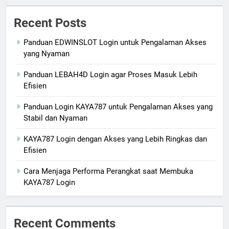
Recent Posts
Panduan EDWINSLOT Login untuk Pengalaman Akses
yang Nyaman
Panduan LEBAH4D Login agar Proses Masuk Lebih
Efisien
Panduan Login KAYA787 untuk Pengalaman Akses yang
Stabil dan Nyaman
KAYA787 Login dengan Akses yang Lebih Ringkas dan
Efisien
Cara Menjaga Performa Perangkat saat Membuka
KAYA787 Login
Recent Comments