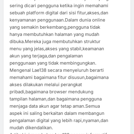
sering dicari pengguna ketika ingin memahami
sebuah platform digital dari sisi fitur,akses,dan
kenyamanan penggunaan.Dalam dunia online
yang semakin berkembang,pengguna tidak
hanya membutuhkan halaman yang mudah
dibuka.Mereka juga membutuhkan struktur
menu yang jelas,akses yang stabil,keamanan
akun yang terjaga,dan pengalaman
penggunaan yang tidak membingungkan.
Mengenal Lae138 secara menyeluruh berarti
memahami bagaimana fitur disusun,bagaimana
akses dilakukan melalui perangkat
pribadi,bagaimana browser mendukung
tampilan halaman,dan bagaimana pengguna
menjaga data akun agar tetap aman.Semua
aspek ini saling berkaitan dalam membangun
pengalaman digital yang lebih rapi,nyaman,dan
mudah dikendalikan.