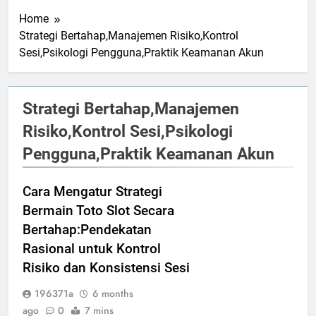
Home
Strategi Bertahap,Manajemen Risiko,Kontrol
Sesi,Psikologi Pengguna,Praktik Keamanan Akun
Strategi Bertahap,Manajemen
Risiko,Kontrol Sesi,Psikologi
Pengguna,Praktik Keamanan Akun
Cara Mengatur Strategi
Bermain Toto Slot Secara
Bertahap:Pendekatan
Rasional untuk Kontrol
Risiko dan Konsistensi Sesi
196371a
6 months
ago
0
7 mins