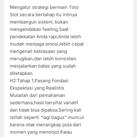
Mengatur strategi bermain Toto
Slot secara bertahap itu intinya
membangun sistem, bukan
mengandalkan feeling.Saat
pendekatan Anda rapi,Anda lebih
mudah menjaga emosi,lebih cepat
mengenali kebiasaan yang
merugikan,dan lebih konsisten
menjalankan batas yang sudah
ditetapkan.
H2:Tahap 1,Pasang Fondasi
Ekspektasi yang Realistis
Mulailah dari pemahaman
sederhana,hasil bersifat variatif
dan tidak bisa dipaksa.Sering kali
istilah seperti “lagi bagus” muncul
karena otak menangkap pola dari
momen yang menonjol.Kalau