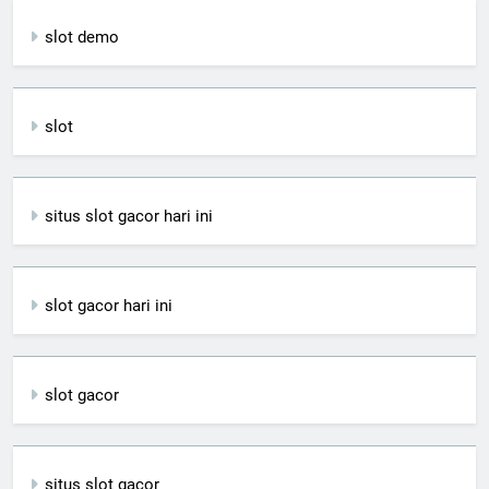
slot demo
slot
situs slot gacor hari ini
slot gacor hari ini
slot gacor
situs slot gacor