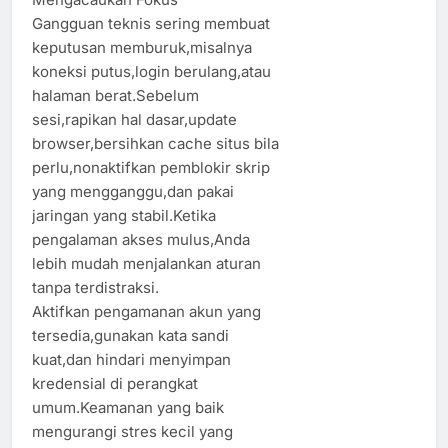
Gangguan teknis sering membuat
keputusan memburuk,misalnya
koneksi putus,login berulang,atau
halaman berat.Sebelum
sesi,rapikan hal dasar,update
browser,bersihkan cache situs bila
perlu,nonaktifkan pemblokir skrip
yang mengganggu,dan pakai
jaringan yang stabil.Ketika
pengalaman akses mulus,Anda
lebih mudah menjalankan aturan
tanpa terdistraksi.
Aktifkan pengamanan akun yang
tersedia,gunakan kata sandi
kuat,dan hindari menyimpan
kredensial di perangkat
umum.Keamanan yang baik
mengurangi stres kecil yang