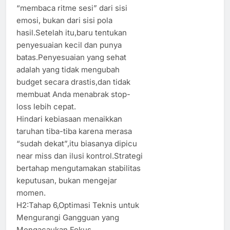
“membaca ritme sesi” dari sisi
emosi, bukan dari sisi pola
hasil.Setelah itu,baru tentukan
penyesuaian kecil dan punya
batas.Penyesuaian yang sehat
adalah yang tidak mengubah
budget secara drastis,dan tidak
membuat Anda menabrak stop-
loss lebih cepat.
Hindari kebiasaan menaikkan
taruhan tiba-tiba karena merasa
“sudah dekat”,itu biasanya dipicu
near miss dan ilusi kontrol.Strategi
bertahap mengutamakan stabilitas
keputusan, bukan mengejar
momen.
H2:Tahap 6,Optimasi Teknis untuk
Mengurangi Gangguan yang
Mengacaukan Fokus