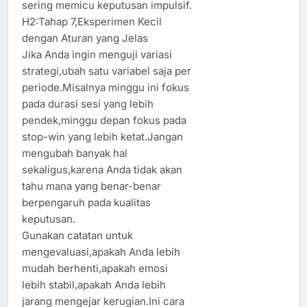
sering memicu keputusan impulsif.
H2:Tahap 7,Eksperimen Kecil
dengan Aturan yang Jelas
Jika Anda ingin menguji variasi
strategi,ubah satu variabel saja per
periode.Misalnya minggu ini fokus
pada durasi sesi yang lebih
pendek,minggu depan fokus pada
stop-win yang lebih ketat.Jangan
mengubah banyak hal
sekaligus,karena Anda tidak akan
tahu mana yang benar-benar
berpengaruh pada kualitas
keputusan.
Gunakan catatan untuk
mengevaluasi,apakah Anda lebih
mudah berhenti,apakah emosi
lebih stabil,apakah Anda lebih
jarang mengejar kerugian.Ini cara