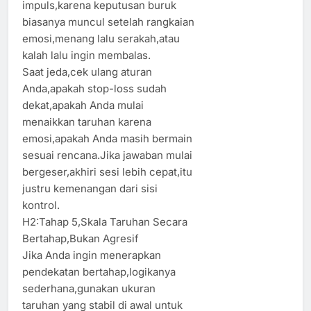
impuls,karena keputusan buruk
biasanya muncul setelah rangkaian
emosi,menang lalu serakah,atau
kalah lalu ingin membalas.
Saat jeda,cek ulang aturan
Anda,apakah stop-loss sudah
dekat,apakah Anda mulai
menaikkan taruhan karena
emosi,apakah Anda masih bermain
sesuai rencana.Jika jawaban mulai
bergeser,akhiri sesi lebih cepat,itu
justru kemenangan dari sisi
kontrol.
H2:Tahap 5,Skala Taruhan Secara
Bertahap,Bukan Agresif
Jika Anda ingin menerapkan
pendekatan bertahap,logikanya
sederhana,gunakan ukuran
taruhan yang stabil di awal untuk