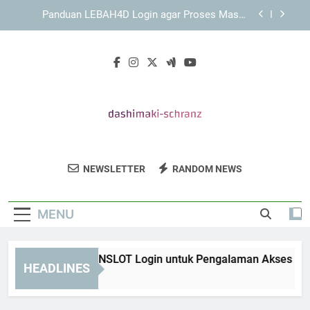
Skip
Panduan LEBAH4D Login agar Proses Masuk
to
Lebih Efisien
content
Panduan Login KAYA787 untuk Pengalaman
Akses yang Stabil dan Nyaman
KAYA787 Login dengan Akses yang Lebih Ringkas
dan Efisien
Panduan EDWINSLOT Login untuk Pengalaman
Akses yang Nyaman
Panduan LEBAH4D Login agar Proses Masuk
Lebih Efisien
Dashimaki
Dengarkan Musik Elektronik Yang Seru Dari
Panduan Login KAYA787 untuk Pengalaman
NEWSLETTER
RANDOM NEWS
Schranz
Akses yang Stabil dan Nyaman
Dashimaki Schranz.
KAYA787 Login dengan Akses yang Lebih Ringkas
dan Efisien
MENU
Panduan EDWINSLOT Login untuk Pengalaman Akses yang
HEADLINES
2 Weeks Ago