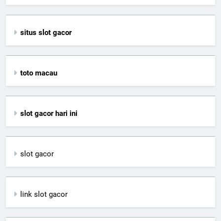
situs slot gacor
toto macau
slot gacor hari ini
slot gacor
link slot gacor